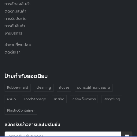
การจัดส่งสินค้า
ติดตามสินค้า
การรับประกัน
การคืนสินค้า
งานบริการ
คำถามที่พบบ่อย
ติดต่อเรา
ป้ายกำกับยอดนิยม
Rubbermaid
cleaning
ถังขยะ
อุปกรณ์ทำความสะอาด
ฝาปิด
FoodStorage
สายรัด
กล่องเก็บอาหาร
Recycling
PlasticContainer
สมัครรับข่าวสารและโปรโมชั่น