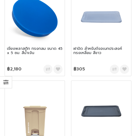
เขียงพลาสติก ทรงกลม ขนาด 45
ฝาปิด สำหรับถังอเนกประสงค์
x 5 ซม. สีน้ำเงิน
ทรงเหลี่ยม สีขาว
฿2,180
฿305