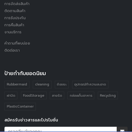
การจัดส่งสินค้า
ติดตามสินค้า
การรับประกัน
การคืนสินค้า
งานบริการ
คำถามที่พบบ่อย
ติดต่อเรา
ป้ายกำกับยอดนิยม
Rubbermaid
cleaning
ถังขยะ
อุปกรณ์ทำความสะอาด
ฝาปิด
FoodStorage
สายรัด
กล่องเก็บอาหาร
Recycling
PlasticContainer
สมัครรับข่าวสารและโปรโมชั่น