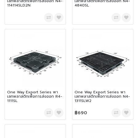
เลทพลาสติกเพื่อการส่งออก N4-
เลทพลาสติกเพื่อการส่งออก N4-
114114SLD2N
4840SL
One Way Export Series พา
One Way Export Series พา
เลทพลาสติกเพื่อการส่งออก R4-
เลทพลาสติกเพื่อการส่งออก N4-
1111SL
1311SLW2
฿690