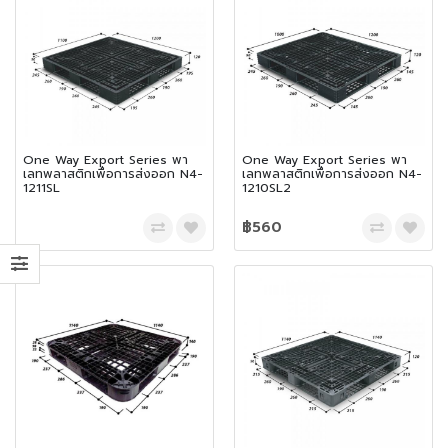
One Way Export Series พา
One Way Export Series พา
เลทพลาสติกเพื่อการส่งออก N4-
เลทพลาสติกเพื่อการส่งออก N4-
1211SL
1210SL2
฿560