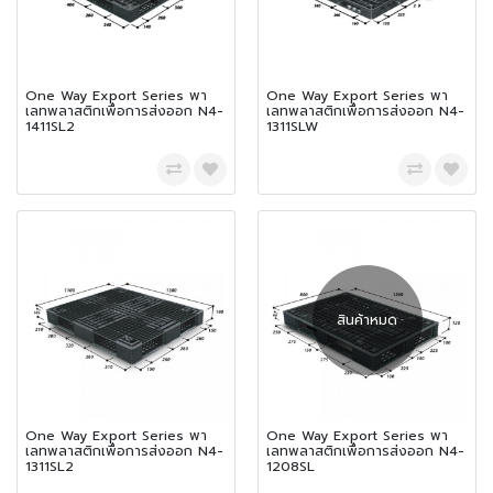
One Way Export Series พา
One Way Export Series พา
เลทพลาสติกเพื่อการส่งออก N4-
เลทพลาสติกเพื่อการส่งออก N4-
1411SL2
1311SLW
สินค้าหมด
One Way Export Series พา
One Way Export Series พา
เลทพลาสติกเพื่อการส่งออก N4-
เลทพลาสติกเพื่อการส่งออก N4-
1311SL2
1208SL