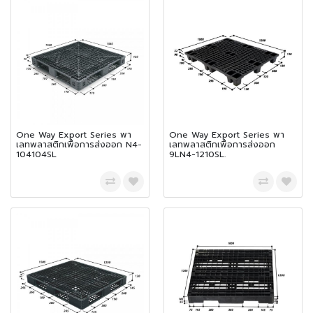
One Way Export Series พา
One Way Export Series พา
เลทพลาสติกเพื่อการส่งออก N4-
เลทพลาสติกเพื่อการส่งออก
104104SL
9LN4-1210SL.