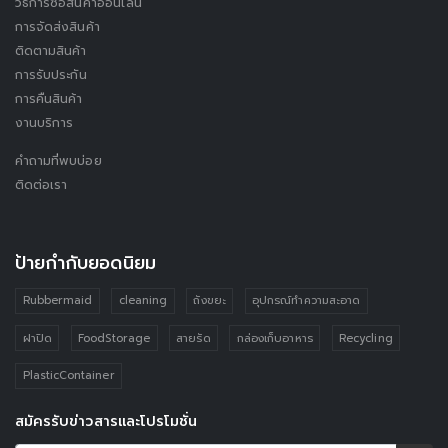
วิธีการซื้อสินค้าออนไลน์
การจัดส่งสินค้า
ติดตามสินค้า
การรับประกัน
การคืนสินค้า
งานบริการ
คำถามที่พบบ่อย
ติดต่อเรา
ป้ายกำกับยอดนิยม
Rubbermaid
cleaning
ถังขยะ
อุปกรณ์ทำความสะอาด
ฝาปิด
FoodStorage
สายรัด
กล่องเก็บอาหาร
Recycling
PlasticContainer
สมัครรับข่าวสารและโปรโมชั่น