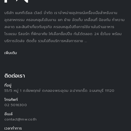
บริษัท แมททีเรียล เวิลด์ จำกัด เราจำหน่ายอุปกรณ์เครื่องมือสำหรับงาน
อุตสาหกรรม ครอบคลุมไปในงาน ยก ย้าย จัดเก็บ เคลื่อนที่ ป้องกัน ทำความ
สะอาด และสินค้าเกี่ยวกับธุรกิจ ครอบคลุมไปถึงการใช้งานในร้านอาหาร
โรงแรม รีสอร์ท ที่พักอาศัย ให้เลือกช็อปปิ้ง กันได้ตลอด 24 ชั่วโมง พร้อม
บริการจัดส่ง ติดตั้ง รวมไปถึงบริการหลังการขาย ....
เพิ่มเติม
ติดต่อเรา
ที่อยู่
55/5 หมู่ 1 ถ.ชัยพฤกษ์ ต.คลองพระอุดม อ.ปากเกร็ด จ.นนทบุรี 11120
โทรศัพท์
02 5016300
อีเมล์
contact@mw.co.th
เวลาทำการ