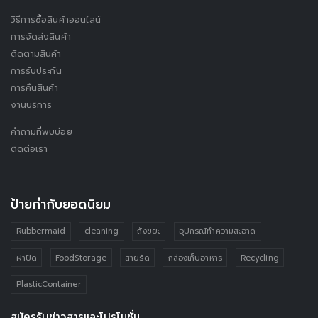
วิธีการซื้อสินค้าออนไลน์
การจัดส่งสินค้า
ติดตามสินค้า
การรับประกัน
การคืนสินค้า
งานบริการ
คำถามที่พบบ่อย
ติดต่อเรา
ป้ายกำกับยอดนิยม
Rubbermaid
cleaning
ถังขยะ
อุปกรณ์ทำความสะอาด
ฝาปิด
FoodStorage
สายรัด
กล่องเก็บอาหาร
Recycling
PlasticContainer
สมัครรับข่าวสารและโปรโมชั่น