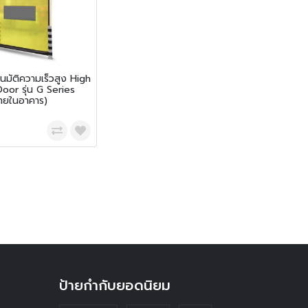
โนมัติความเร็วสูง High
or รุ่น G Series
ภายในอาคาร)
ป้ายกำกับยอดนิยม