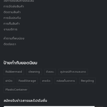
วิธีการซื้อสินค้าออนไลน์
การจัดส่งสินค้า
ติดตามสินค้า
การรับประกัน
การคืนสินค้า
งานบริการ
คำถามที่พบบ่อย
ติดต่อเรา
ป้ายกำกับยอดนิยม
Rubbermaid
cleaning
ถังขยะ
อุปกรณ์ทำความสะอาด
ฝาปิด
FoodStorage
สายรัด
กล่องเก็บอาหาร
Recycling
PlasticContainer
สมัครรับข่าวสารและโปรโมชั่น