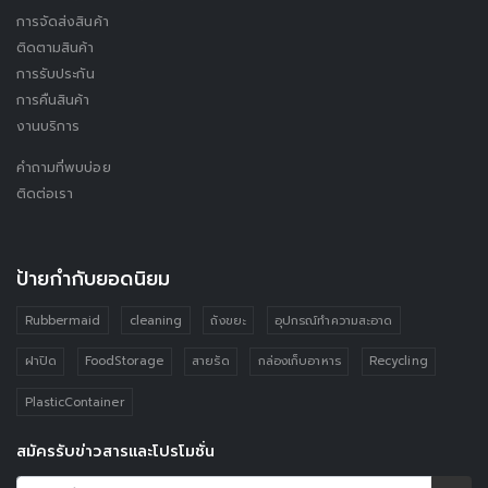
การจัดส่งสินค้า
ติดตามสินค้า
การรับประกัน
การคืนสินค้า
งานบริการ
คำถามที่พบบ่อย
ติดต่อเรา
ป้ายกำกับยอดนิยม
Rubbermaid
cleaning
ถังขยะ
อุปกรณ์ทำความสะอาด
ฝาปิด
FoodStorage
สายรัด
กล่องเก็บอาหาร
Recycling
PlasticContainer
สมัครรับข่าวสารและโปรโมชั่น