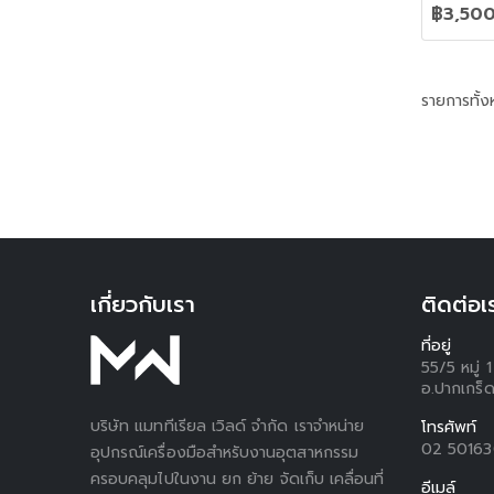
฿3,50
รายการทั้
เกี่ยวกับเรา
ติดต่อเ
ที่อยู่
55/5 หมู่
อ.ปากเกร็ด
บริษัท แมททีเรียล เวิลด์ จำกัด เราจำหน่าย
โทรศัพท์
02 5016
อุปกรณ์เครื่องมือสำหรับงานอุตสาหกรรม
ครอบคลุมไปในงาน ยก ย้าย จัดเก็บ เคลื่อนที่
อีเมล์