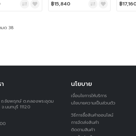
0
฿15,840
฿17,16
งหมด 38
รา
นโยบาย
เงื่อนไขการให้บริการ
 1 ถ.ชัยพฤกษ์ ต.คลองพระอุดม
นโยบายความเป็นส่วนตัว
 จ.นนทบุรี 11120
วิธีการซื้อสินค้าออนไลน์
การจัดส่งสินค้า
300
ติดตามสินค้า