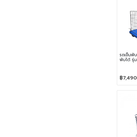
รถเข็นพั
พับได้ ร
฿7,490