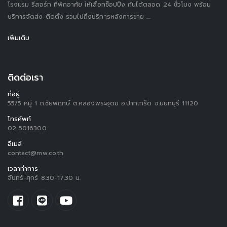
โรงแรม รีสอร์ท ที่พักอาศัย ให้เลือกช็อปปิ้ง กันได้ตลอด 24 ชั่วโมง พร้อม
บริการจัดส่ง ติดตั้ง รวมไปถึงบริการหลังการขาย ....
เพิ่มเติม
ติดต่อเรา
ที่อยู่
55/5 หมู่ 1 ถ.ชัยพฤกษ์ ต.คลองพระอุดม อ.ปากเกร็ด จ.นนทบุรี 11120
โทรศัพท์
02 5016300
อีเมล์
contact@mw.co.th
เวลาทำการ
จันทร์-ศุกร์ 8.30-17.30 น.