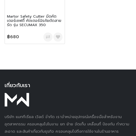
Martor Safety Cutter มีดคัต
เตอร์เซฟตี้ คัตเตอร์นิรภัยตัดสาย
รัด รุ่น SECUMAX 350
฿680
เกี่ยวกับเรา
บริษัท แมททีเรียล เวิลด์ จำกัด เราจำหน่ายอุปกรณ์เครื่องมือสำหรับงาน
อุตสาหกรรม ครอบคลุมไปในงาน ยก ย้าย จัดเก็บ เคลื่อนที่ ป้องกัน ทำความ
สะอาด และสินค้าเกี่ยวกับธุรกิจ ครอบคลุมไปถึงการใช้งานในร้านอาหาร