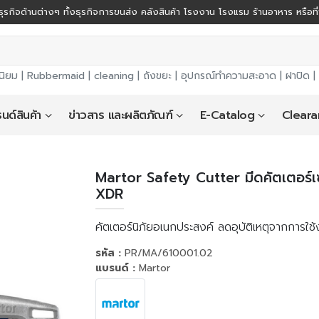
ุรกิจด้านต่างๆ ทั้งธุรกิจการขนส่ง คลังสินค้า โรงงาน โรงแรม ร้านอาหาร หรือที
นิยม |
Rubbermaid
|
cleaning
|
ถังขยะ
|
อุปกรณ์ทำความสะอาด
|
ฝาปิด
|
นด์สินค้า
ข่าวสาร และผลิตภัณฑ์
E-Catalog
Cleara
Martor Safety Cutter มีดคัตเตอร์เ
XDR
คัตเตอร์นิภัยอเนกประสงค์ ลดอุบัติเหตุจากการใช
รหัส :
PR/MA/610001.02
แบรนด์ :
Martor