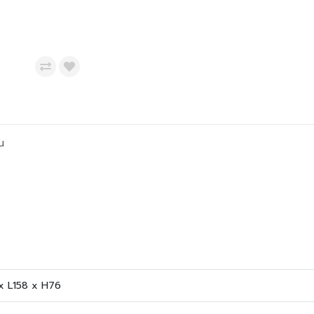
น
 L158 x H76