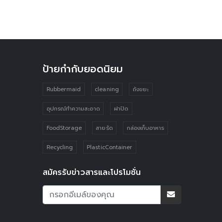
ป้ายกำกับยอดนิยม
Rubbermaid
cleaning
ถังขยะ
อุปกรณ์ทำความสะอาด
ฝาปิด
FoodStorage
สายรัด
กล่องเก็บอาหาร
Recycling
PlasticContainer
สมัครรับข่าวสารและโปรโมชั่น