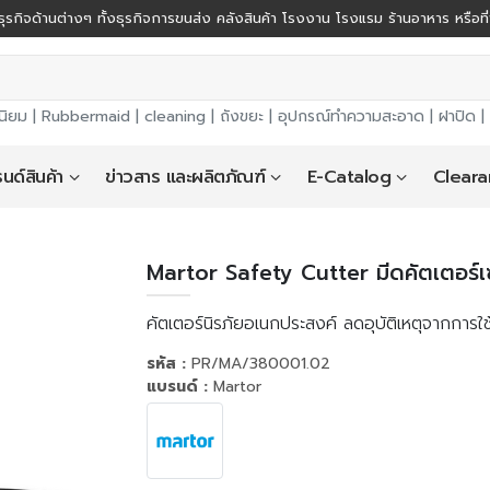
ุรกิจด้านต่างๆ ทั้งธุรกิจการขนส่ง คลังสินค้า โรงงาน โรงแรม ร้านอาหาร หรือที
นิยม |
Rubbermaid
|
cleaning
|
ถังขยะ
|
อุปกรณ์ทำความสะอาด
|
ฝาปิด
|
นด์สินค้า
ข่าวสาร และผลิตภัณฑ์
E-Catalog
Cleara
Martor Safety Cutter มีดคัตเตอร์เ
คัตเตอร์นิรภัยอเนกประสงค์ ลดอุบัติเหตุจากการใ
รหัส :
PR/MA/380001.02
แบรนด์ :
Martor