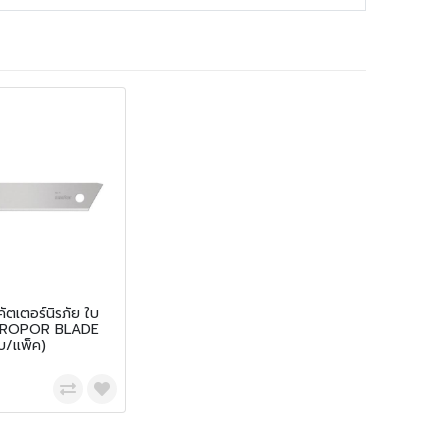
ัตเตอร์นิรภัย ใบ
TYROPOR BLADE
บ/เเพ็ค)