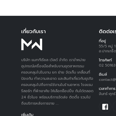
เกี่ยวกับเรา
ติดต่อเ
ที่อยู่
55/5 หมู่
อ.ปากเกร็ด
บริษัท แมททีเรียล เวิลด์ จำกัด เราจำหน่าย
โทรศัพท์
02 5016
อุปกรณ์เครื่องมือสำหรับงานอุตสาหกรรม
ครอบคลุมไปในงาน ยก ย้าย จัดเก็บ เคลื่อนที่
อีเมล์
ป้องกัน ทำความสะอาด และสินค้าเกี่ยวกับธุรกิจ
contact@
ครอบคลุมไปถึงการใช้งานในร้านอาหาร โรงแรม
เวลาทำการ
รีสอร์ท ที่พักอาศัย ให้เลือกช็อปปิ้ง กันได้ตลอด
จันทร์-ศุก
24 ชั่วโมง พร้อมบริการจัดส่ง ติดตั้ง รวมไป
ถึงบริการหลังการขาย ....
เพิ่มเติม