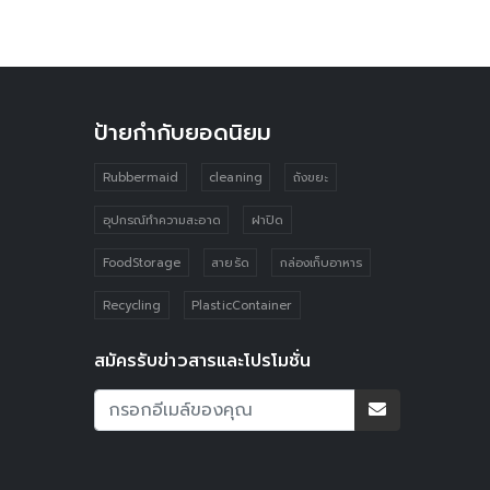
ป้ายกำกับยอดนิยม
Rubbermaid
cleaning
ถังขยะ
อุปกรณ์ทำความสะอาด
ฝาปิด
FoodStorage
สายรัด
กล่องเก็บอาหาร
Recycling
PlasticContainer
สมัครรับข่าวสารและโปรโมชั่น