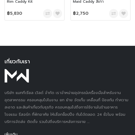
Rim Caddy Kit
Maid Caddy สีเทา
฿5,830
฿2,750
เกี่ยวกับเรา
บริษัท แมททีเรียล เวิลด์ จำกัด เราจำหน่ายอุปกรณ์เครื่องมือสำหรับงาน
อุตสาหกรรม ครอบคลุมไปในงาน ยก ย้าย จัดเก็บ เคลื่อนที่ ป้องกัน ทำความ
สะอาด และสินค้าเกี่ยวกับธุรกิจ ครอบคลุมไปถึงการใช้งานในร้านอาหาร
โรงแรม รีสอร์ท ที่พักอาศัย ให้เลือกช็อปปิ้ง กันได้ตลอด 24 ชั่วโมง พร้อม
บริการจัดส่ง ติดตั้ง รวมไปถึงบริการหลังการขาย ....
เพิ่มเติม