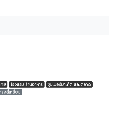
าศัย
โรงแรม ร้านอาหาร
ซุปเปอร์มาเก็ต และตลาด
งสี่เหลี่ยม