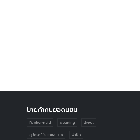
ป้ายกำกับยอดนิยม
Rubbermaid
cleaning
ถังขยะ
อุปกรณ์ทำความสะอาด
ฝาปิด