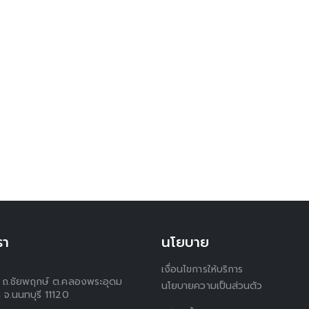
รา
นโยบาย
เงื่อนไขการให้บริการ
 1 ถ.ชัยพฤกษ์ ต.คลองพระอุดม
นโยบายความเป็นส่วนตัว
 จ.นนทบุรี 11120