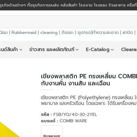
ุรกิจด้านต่างๆ ทั้งธุรกิจการขนส่ง คลังสินค้า โรงงาน โรงแรม ร้านอาหาร หรือที
นิยม |
Rubbermaid
|
cleaning
|
ถังขยะ
|
อุปกรณ์ทำความสะอาด
|
ฝาปิด
|
นด์สินค้า
ข่าวสาร และผลิตภัณฑ์
E-Catalog
Cleara
เขียงพลาสติก PE ทรงเหลี่ยม COMBI
กับงานหั่น งานสับ และเฉือน
เขียงพลาสติก PE (Polyethylene) ทรงเหลี่ยม 
พยาบาล และครัวเรือน โดยเฉพาะ ได้รับเครื่องห
รหัส :
FSB/YQ/40-30-2YEL
แบรนด์ :
COMBI WARE