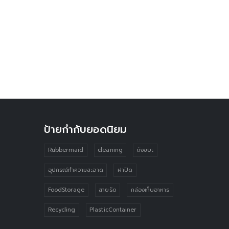
ป้ายกำกับยอดนิยม
Rubbermaid
cleaning
ถังขยะ
อุปกรณ์ทำความสะอาด
ฝาปิด
FoodStorage
สายรัด
กล่องเก็บอาหาร
Recycling
PlasticContainer