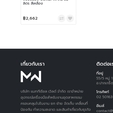
ลิตร สีเหลือง
฿2,662
เกี่ยวกับเรา
ติดต่อเ
ที่อยู่
55/5 หมู่
อ.ปากเกร็ด
บริษัท แมททีเรียล เวิลด์ จำกัด เราจำหน่าย
โทรศัพท์
02 5016
อุปกรณ์เครื่องมือสำหรับงานอุตสาหกรรม
ครอบคลุมไปในงาน ยก ย้าย จัดเก็บ เคลื่อนที่
อีเมล์
ป้องกัน ทำความสะอาด และสินค้าเกี่ยวกับธุรกิจ
contact@