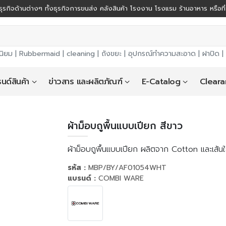
ุรกิจด้านต่างๆ ทั้งธุรกิจการขนส่ง คลังสินค้า โรงงาน โรงแรม ร้านอาหาร หรือที
นิยม |
Rubbermaid
|
cleaning
|
ถังขยะ
|
อุปกรณ์ทำความสะอาด
|
ฝาปิด
|
นด์สินค้า
ข่าวสาร และผลิตภัณฑ์
E-Catalog
Cleara
ผ้าม็อบถูพื้นแบบเปียก สีขาว
ผ้าม็อบถูพื้นแบบเปียก ผลิตจาก Cotton และเส้นใยสั
รหัส :
MBP/BY/AF01054WHT
แบรนด์ :
COMBI WARE