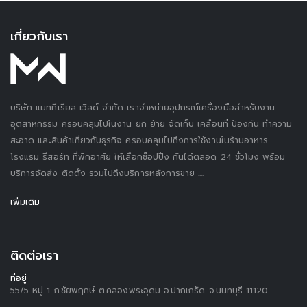
เกี่ยวกับเรา
บริษัท แมททีเรียล เวิลด์ จำกัด เราจำหน่ายอุปกรณ์เครื่องมือสำหรับงาน
อุตสาหกรรม ครอบคลุมไปในงาน ยก ย้าย จัดเก็บ เคลื่อนที่ ป้องกัน ทำความ
สะอาด และสินค้าเกี่ยวกับธุรกิจ ครอบคลุมไปถึงการใช้งานในร้านอาหาร
โรงแรม รีสอร์ท ที่พักอาศัย ให้เลือกช็อปปิ้ง กันได้ตลอด 24 ชั่วโมง พร้อม
บริการจัดส่ง ติดตั้ง รวมไปถึงบริการหลังการขาย ....
เพิ่มเติม
ติดต่อเรา
ที่อยู่
55/5 หมู่ 1 ถ.ชัยพฤกษ์ ต.คลองพระอุดม อ.ปากเกร็ด จ.นนทบุรี 11120