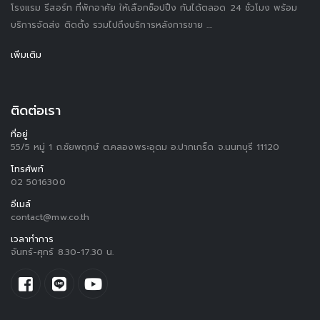
โรงแรม รีสอร์ท ที่พักอาศัย ให้เลือกช็อปปิ้ง กันได้ตลอด 24 ชั่วโมง พร้อม
บริการจัดส่ง ติดตั้ง รวมไปถึงบริการหลังการขาย ....
เพิ่มเติม
ติดต่อเรา
ที่อยู่
55/5 หมู่ 1 ถ.ชัยพฤกษ์ ต.คลองพระอุดม อ.ปากเกร็ด จ.นนทบุรี 11120
โทรศัพท์
02 5016300
อีเมล์
contact@mw.co.th
เวลาทำการ
จันทร์-ศุกร์ 8.30-17.30 น.