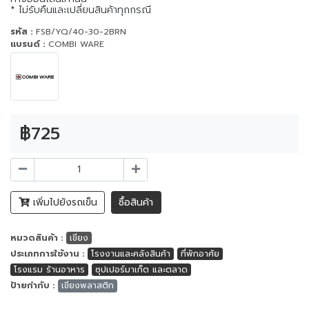
* ไม่รับคืนและเปลี่ยนสินค้าทุกกรณี
รหัส :
FSB/YQ/40-30-2BRN
แบรนด์ :
COMBI WARE
฿725
เพิ่มไปยังรถเข็น
ซื้อสินค้า
หมวดสินค้า :
เขียง
ประเภทการใช้งาน :
โรงงานและคลังสินค้า
ที่พักอาศัย
โรงแรม ร้านอาหาร
ซุปเปอร์มาเก็ต และตลาด
ป้ายกำกับ :
เขียงพลาสติก