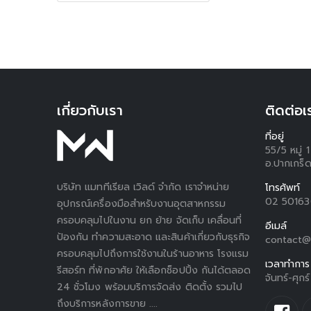
เกี่ยวกับเรา
ติดต่อเ
ที่อยู่
55/5 หมู่
อ.ปากเกร็ด
บริษัท แมททีเรียล เวิลด์ จำกัด เราจำหน่าย
โทรศัพท์
02 5016
อุปกรณ์เครื่องมือสำหรับงานอุตสาหกรรม
ครอบคลุมไปในงาน ยก ย้าย จัดเก็บ เคลื่อนที่
อีเมล์
ป้องกัน ทำความสะอาด และสินค้าเกี่ยวกับธุรกิจ
contact@
ครอบคลุมไปถึงการใช้งานในร้านอาหาร โรงแรม
เวลาทำการ
รีสอร์ท ที่พักอาศัย ให้เลือกช็อปปิ้ง กันได้ตลอด
จันทร์-ศุก
24 ชั่วโมง พร้อมบริการจัดส่ง ติดตั้ง รวมไป
ถึงบริการหลังการขาย ....