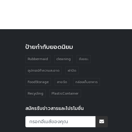
ป้ายกำกับยอดนิยม
Rubbermaid
cleaning
ถังขยะ
อุปกรณ์ทำความสะอาด
ฝาปิด
FoodStorage
สายรัด
กล่องเก็บอาหาร
Recycling
PlasticContainer
สมัครรับข่าวสารและโปรโมชั่น