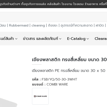
ุรกิจด้านต่างๆ ทั้งธุรกิจการขนส่ง คลังสินค้า โรงงาน โรงแรม ร้านอาหาร หรือที
นิยม |
Rubbermaid
|
cleaning
|
ถังขยะ
|
อุปกรณ์ทำความสะอาด
|
ฝาปิด
|
นด์สินค้า
ข่าวสาร และผลิตภัณฑ์
E-Catalog
Cleara
เขียงพลาสติก ทรงสี่เหลี่ยม ขนาด 30
เขียงพลาสติก PE ทรงสี่เหลี่ยม ขนาด 30 x 50 
รหัส :
FSB/YQ/50-30-3WHT
แบรนด์ :
COMBI WARE