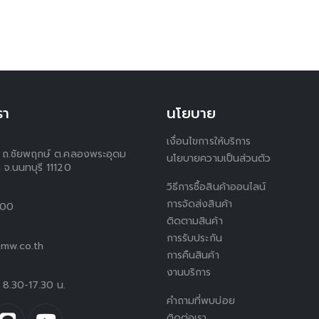
รา
นโยบาย
เงื่อนไขการให้บริการ
 1 ถ.ชัยพฤกษ์ ต.คลองพระอุดม
นโยบายความเป็นส่วนตัว
 จ.นนทบุรี 11120
วิธีการซื้อสินค้าออนไลน์
การจัดส่งสินค้า
300
ติดตามสินค้า
การรับประกัน
mw.co.th
การคืนสินค้า
งานบริการ
ร์ 8.30-17.30 น.
คำถามที่พบบ่อย
ติดต่อเรา