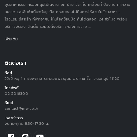
อุตสาหกรรม ครอบคลุมไปในงาน ยก ย้าย จัดเก็บ เคลื่อนที่ ป้องกัน ทำความ
สะอาด และสินค้าเกี่ยวกับธุรกิจ ครอบคลุมไปถึงการใช้งานในร้านอาหาร
โรงแรม รีสอร์ท ที่พักอาศัย ให้เลือกช็อปปิ้ง กันได้ตลอด 24 ชั่วโมง พร้อม
บริการจัดส่ง ติดตั้ง รวมไปถึงบริการหลังการขาย ....
เพิ่มเติม
ติดต่อเรา
ที่อยู่
55/5 หมู่ 1 ถ.ชัยพฤกษ์ ต.คลองพระอุดม อ.ปากเกร็ด จ.นนทบุรี 11120
โทรศัพท์
02 5016300
อีเมล์
contact@mw.co.th
เวลาทำการ
จันทร์-ศุกร์ 8.30-17.30 น.