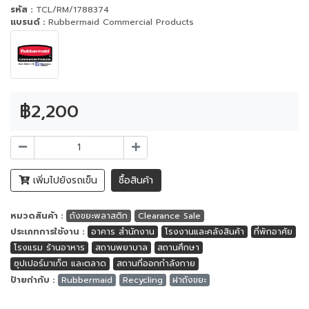
รหัส :
TCL/RM/1788374
แบรนด์ :
Rubbermaid Commercial Products
฿2,200
เพิ่มไปยังรถเข็น
ซื้อสินค้า
หมวดสินค้า :
ถังขยะพลาสติก
Clearance Sale
ประเภทการใช้งาน :
อาคาร สำนักงาน
โรงงานและคลังสินค้า
ที่พักอาศัย
โรงแรม ร้านอาหาร
สถานพยาบาล
สถานศึกษา
ซุปเปอร์มาเก็ต และตลาด
สถานที่ออกกำลังกาย
ป้ายกำกับ :
Rubbermaid
Recycling
ฝาถังขยะ