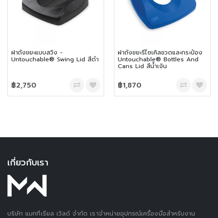
ฝาถังขยะแบบสวิง -
ฝาถังขยะรีไซเคิลขวดและกระป๋อง
Untouchable® Swing Lid สีดำ
Untouchable® Bottles And
Cans Lid สีน้ำเงิน
฿2,750
฿1,870
เกี่ยวกับเรา
บริษัท แมททีเรียล เวิลด์ จำกัด เราจำหน่ายอุปกรณ์เครื่องมือสำหรับงาน