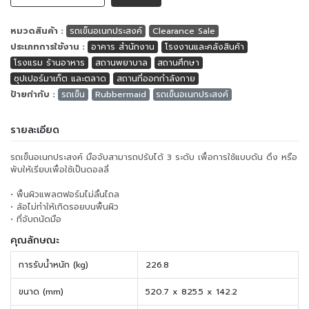
หมวดสินค้า :
รถเข็นอเนกประสงค์
Clearance Sale
ประเภทการใช้งาน :
อาคาร สำนักงาน
โรงงานและคลังสินค้า
โรงแรม ร้านอาหาร
สถานพยาบาล
สถานศึกษา
ซุปเปอร์มาเก็ต และตลาด
สถานที่ออกกำลังกาย
ป้ายกำกับ :
รถเข็น
Rubbermaid
รถเข็นอเนกประสงค์
รายละเอียด
รถเข็นอเนกประสงค์ มือจับสามารถปรับได้ 3 ระดับ เพื่อการใช้แบบดัน ดึง หรือ
พับให้เรียบเพื่อใช้เป็นดอลลี่
• พื้นผิวแพลตฟอร์มไม่ลื่นไถล
• ล้อไม่ทำให้เกิดรอยบนพื้นผิว
• ที่จับถนัดมือ
คุณลักษณะ
การรับน้ำหนัก (kg)
226.8
ขนาด (mm)
520.7 x 825.5 x 142.2