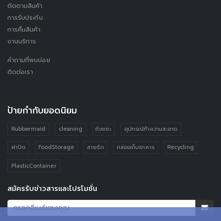
ติดตามสินค้า
การรับประกัน
การคืนสินค้า
งานบริการ
คำถามที่พบบ่อย
ติดต่อเรา
ป้ายกำกับยอดนิยม
Rubbermaid
cleaning
ถังขยะ
อุปกรณ์ทำความสะอาด
ฝาปิด
FoodStorage
สายรัด
กล่องเก็บอาหาร
Recycling
PlasticContainer
สมัครรับข่าวสารและโปรโมชั่น