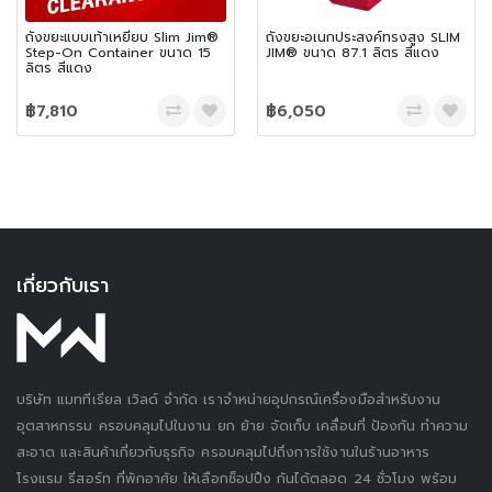
ถังขยะแบบเท้าเหยียบ Slim Jim®
ถังขยะอเนกประสงค์ทรงสูง SLIM
Step-On Container ขนาด 15
JIM® ขนาด 87.1 ลิตร สีแดง
ลิตร สีแดง
฿7,810
฿6,050
เกี่ยวกับเรา
บริษัท แมททีเรียล เวิลด์ จำกัด เราจำหน่ายอุปกรณ์เครื่องมือสำหรับงาน
อุตสาหกรรม ครอบคลุมไปในงาน ยก ย้าย จัดเก็บ เคลื่อนที่ ป้องกัน ทำความ
สะอาด และสินค้าเกี่ยวกับธุรกิจ ครอบคลุมไปถึงการใช้งานในร้านอาหาร
โรงแรม รีสอร์ท ที่พักอาศัย ให้เลือกช็อปปิ้ง กันได้ตลอด 24 ชั่วโมง พร้อม