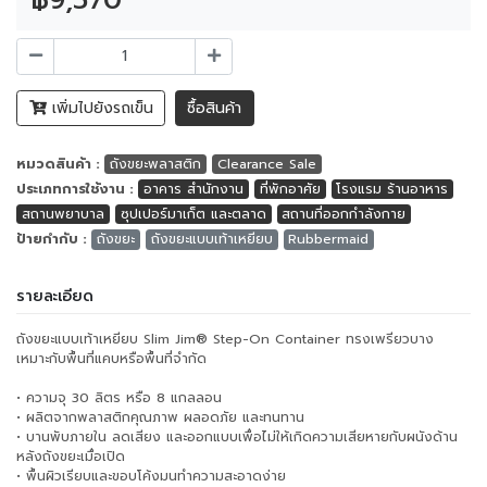
เพิ่มไปยังรถเข็น
ซื้อสินค้า
หมวดสินค้า :
ถังขยะพลาสติก
Clearance Sale
ประเภทการใช้งาน :
อาคาร สำนักงาน
ที่พักอาศัย
โรงแรม ร้านอาหาร
สถานพยาบาล
ซุปเปอร์มาเก็ต และตลาด
สถานที่ออกกำลังกาย
ป้ายกำกับ :
ถังขยะ
ถังขยะแบบเท้าเหยียบ
Rubbermaid
รายละเอียด
ถังขยะแบบเท้าเหยียบ Slim Jim® Step-On Container ทรงเพรียวบาง
เหมาะกับพื้นที่แคบหรือพื้นที่จำกัด
• ความจุ 30 ลิตร หรือ 8 แกลลอน
• ผลิตจากพลาสติกคุณภาพ ผลอดภัย และทนทาน
• บานพับภายใน ลดเสียง และออกแบบเพื่อไม่ให้เกิดความเสียหายกับผนังด้าน
หลังถังขยะเมื่อเปิด
• พื้นผิวเรียบและขอบโค้งมนทำความสะอาดง่าย