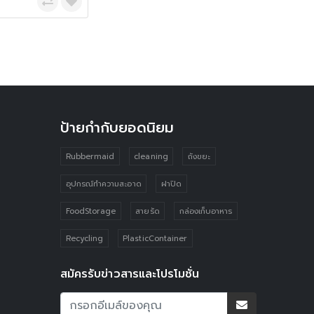
ป้ายกำกับยอดนิยม
Rubbermaid
cleaning
ถังขยะ
อุปกรณ์ทำความสะอาด
ฝาปิด
FoodStorage
สายรัด
กล่องเก็บอาหาร
Recycling
PlasticContainer
สมัครรับข่าวสารและโปรโมชั่น