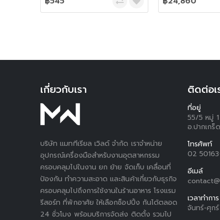
฿545
฿24,860
เกี่ยวกับเรา
ติดต่อเ
ที่อยู่
55/5 หมู่
อ.ปากเกร็ด
บริษัท แมททีเรียล เวิลด์ จำกัด เราจำหน่าย
โทรศัพท์
02 5016
อุปกรณ์เครื่องมือสำหรับงานอุตสาหกรรม
ครอบคลุมไปในงาน ยก ย้าย จัดเก็บ เคลื่อนที่
อีเมล์
ป้องกัน ทำความสะอาด และสินค้าเกี่ยวกับธุรกิจ
contact@
ครอบคลุมไปถึงการใช้งานในร้านอาหาร โรงแรม
เวลาทำการ
รีสอร์ท ที่พักอาศัย ให้เลือกช็อปปิ้ง กันได้ตลอด
จันทร์-ศุก
24 ชั่วโมง พร้อมบริการจัดส่ง ติดตั้ง รวมไป