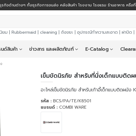
ุรกิจด้านต่างๆ ทั้งธุรกิจการขนส่ง คลังสินค้า โรงงาน โรงแรม ร้านอาหาร หรือที
นิยม |
Rubbermaid
|
cleaning
|
ถังขยะ
|
อุปกรณ์ทำความสะอาด
|
ฝาปิด
|
นด์สินค้า
ข่าวสาร และผลิตภัณฑ์
E-Catalog
Cleara
ัง
เข็มขัดนิรภัย สำหรับที่นั่งเด็กแบบติด
อะไหล่เข็มขัดนิรภัย สำหรับเก้าอี้เด็กแบบติดผนัง
รหัส :
BCS/PA/TE/K8501
แบรนด์ :
COMBI WARE