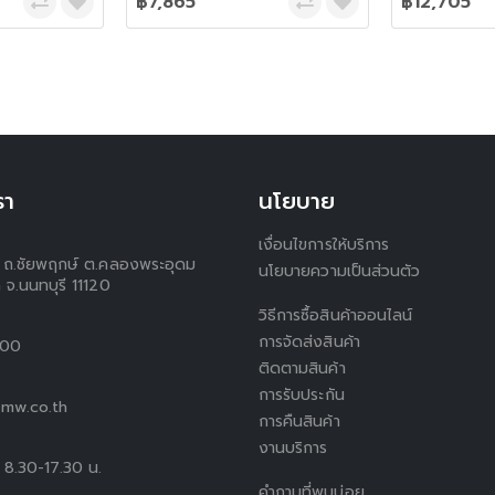
฿7,865
฿12,705
รา
นโยบาย
เงื่อนไขการให้บริการ
 1 ถ.ชัยพฤกษ์ ต.คลองพระอุดม
นโยบายความเป็นส่วนตัว
 จ.นนทบุรี 11120
วิธีการซื้อสินค้าออนไลน์
การจัดส่งสินค้า
300
ติดตามสินค้า
การรับประกัน
mw.co.th
การคืนสินค้า
งานบริการ
ร์ 8.30-17.30 น.
คำถามที่พบบ่อย