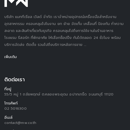
บริษัท แมททีเรียล เวิลด์ จำกัด เราจำหน่ายอุปกรณ์เครื่องมือสำหรับงาน
อุตสาหกรรม ครอบคลุมไปในงาน ยก ย้าย จัดเก็บ เคลื่อนที่ ป้องกัน ทำความ
สะอาด และสินค้าเกี่ยวกับธุรกิจ ครอบคลุมไปถึงการใช้งานในร้านอาหาร
โรงแรม รีสอร์ท ที่พักอาศัย ให้เลือกช็อปปิ้ง กันได้ตลอด 24 ชั่วโมง พร้อม
บริการจัดส่ง ติดตั้ง รวมไปถึงบริการหลังการขาย ....
เพิ่มเติม
ติดต่อเรา
ที่อยู่
55/5 หมู่ 1 ถ.ชัยพฤกษ์ ต.คลองพระอุดม อ.ปากเกร็ด จ.นนทบุรี 11120
โทรศัพท์
02 5016300
อีเมล์
contact@mw.co.th