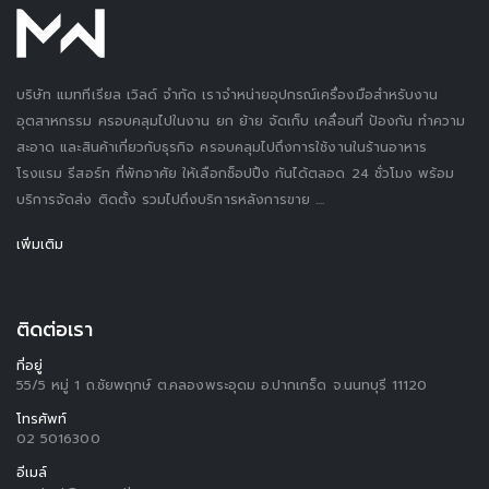
บริษัท แมททีเรียล เวิลด์ จำกัด เราจำหน่ายอุปกรณ์เครื่องมือสำหรับงาน
อุตสาหกรรม ครอบคลุมไปในงาน ยก ย้าย จัดเก็บ เคลื่อนที่ ป้องกัน ทำความ
สะอาด และสินค้าเกี่ยวกับธุรกิจ ครอบคลุมไปถึงการใช้งานในร้านอาหาร
โรงแรม รีสอร์ท ที่พักอาศัย ให้เลือกช็อปปิ้ง กันได้ตลอด 24 ชั่วโมง พร้อม
บริการจัดส่ง ติดตั้ง รวมไปถึงบริการหลังการขาย ....
เพิ่มเติม
ติดต่อเรา
ที่อยู่
55/5 หมู่ 1 ถ.ชัยพฤกษ์ ต.คลองพระอุดม อ.ปากเกร็ด จ.นนทบุรี 11120
โทรศัพท์
02 5016300
อีเมล์