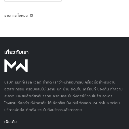
รายการทั้งหมด 15
เกี่ยวกับเรา
บริษัท แมททีเรียล เวิลด์ จำกัด เราจำหน่ายอุปกรณ์เครื่องมือสำหรับงาน
อุตสาหกรรม ครอบคลุมไปในงาน ยก ย้าย จัดเก็บ เคลื่อนที่ ป้องกัน ทำความ
สะอาด และสินค้าเกี่ยวกับธุรกิจ ครอบคลุมไปถึงการใช้งานในร้านอาหาร
โรงแรม รีสอร์ท ที่พักอาศัย ให้เลือกช็อปปิ้ง กันได้ตลอด 24 ชั่วโมง พร้อม
บริการจัดส่ง ติดตั้ง รวมไปถึงบริการหลังการขาย ....
เพิ่มเติม