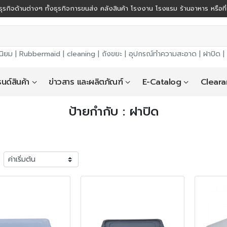
ุรกิจด้านต่างๆ ทั้งธุรกิจการขนส่ง คลังสินค้า โรงงาน โรงแรม ร้านอาหาร หรือที
นิยม |
Rubbermaid
|
cleaning
|
ถังขยะ
|
อุปกรณ์ทำความสะอาด
|
ฝาปิด
|
นด์สินค้า
ข่าวสาร และผลิตภัณฑ์
E-Catalog
Cleara
ป้ายกำกับ : ฝาปิด