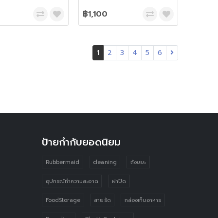
฿1,100
1
2
3
4
5
6
ป้ายกำกับยอดนิยม
Rubbermaid
cleaning
ถังขยะ
อุปกรณ์ทำความสะอาด
ฝาปิด
FoodStorage
สายรัด
กล่องเก็บอาหาร