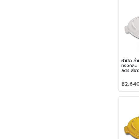
ฝาปิด สำ
ทรงกลม
ลิตร สีขา
฿2,64