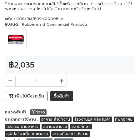
ที่โกยผงและเศษขยะ แบบใช้ได้ทั้งแห้งและเปียก ส่วนหน้าลาดเอียง ทำให้
ของเหลวสามารถไหลไปยังตัวถาดรองรับด้านหลังได้
รหัส :
CGG/RM/FG9M0000BLA
แบรนด์ :
Rubbermaid Commercial Products
฿2,035
เพิ่มไปยังรถเข็น
ซื้อสินค้า
หมวดสินค้า :
ไม้กวาด
ประเภทการใช้งาน :
อาคาร สำนักงาน
โรงงานและคลังสินค้า
ที่พักอาศัย
โรงแรม ร้านอาหาร
สถานพยาบาล
สถานศึกษา
ซุปเปอร์มาเก็ต และตลาด
สถานที่ออกกำลังกาย