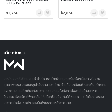
Lobby Pro® สีดำ
฿2,750
฿2,860
เกี่ยวกับเรา
บริษัท แมททีเรียล เวิลด์ จำกัด เราจำหน่ายอุปกรณ์เครื่องมือสำหรับงาน
อุตสาหกรรม ครอบคลุมไปในงาน ยก ย้าย จัดเก็บ เคลื่อนที่ ป้องกัน ทำความ
สะอาด และสินค้าเกี่ยวกับธุรกิจ ครอบคลุมไปถึงการใช้งานในร้านอาหาร
โรงแรม รีสอร์ท ที่พักอาศัย ให้เลือกช็อปปิ้ง กันได้ตลอด 24 ชั่วโมง พร้อม
บริการจัดส่ง ติดตั้ง รวมไปถึงบริการหลังการขาย ....