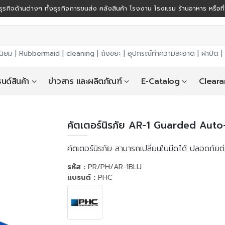
ุรกิจด้านต่างๆ ทั้งธุรกิจการขนส่ง คลังสินค้า โรงงาน โรงแรม ร้านอาหาร หรือที
นิยม |
Rubbermaid
|
cleaning
|
ถังขยะ
|
อุปกรณ์ทำความสะอาด
|
ฝาปิด
|
นด์สินค้า
ข่าวสาร และผลิตภัณฑ์
E-Catalog
Cleara
คัตเตอร์นิรภัย AR-1 Guarded Auto
คัตเตอร์นิรภัย สามารถเปลี่ยนใบมีดได้ ปลอดภัยต
รหัส :
PR/PH/AR-1BLU
แบรนด์ :
PHC