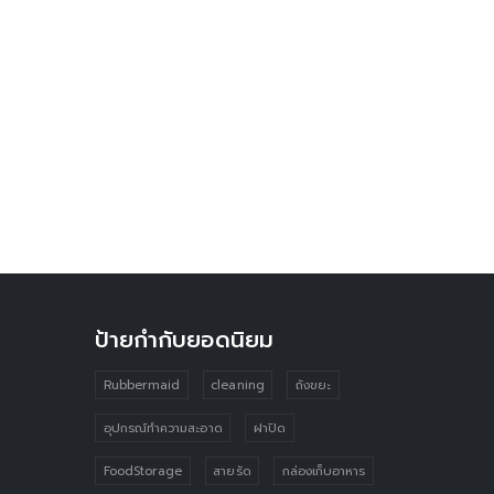
ป้ายกำกับยอดนิยม
Rubbermaid
cleaning
ถังขยะ
อุปกรณ์ทำความสะอาด
ฝาปิด
FoodStorage
สายรัด
กล่องเก็บอาหาร