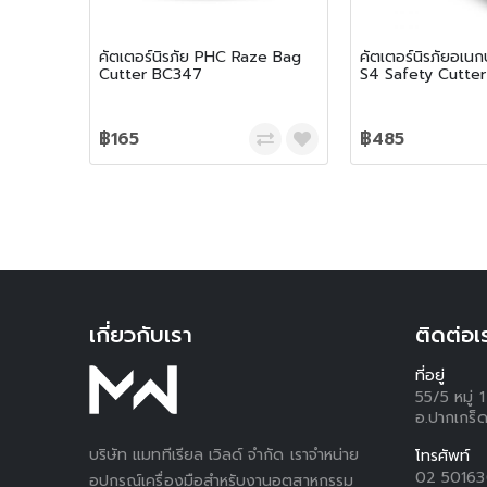
คัตเตอร์นิรภัย PHC Raze Bag
คัตเตอร์นิรภัยอเน
Cutter BC347
S4 Safety Cutter 
฿165
฿485
เกี่ยวกับเรา
ติดต่อเ
ที่อยู่
55/5 หมู่
อ.ปากเกร็ด
บริษัท แมททีเรียล เวิลด์ จำกัด เราจำหน่าย
โทรศัพท์
02 5016
อุปกรณ์เครื่องมือสำหรับงานอุตสาหกรรม