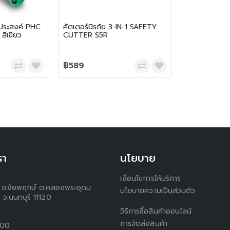
กประสงค์ PHC
คัตเตอร์นิรภัย 3-IN-1 SAFETY
สีเขียว
CUTTER S5R
฿589
รา
นโยบาย
เงื่อนไขการให้บริการ
 1 ถ.ชัยพฤกษ์ ต.คลองพระอุดม
นโยบายความเป็นส่วนตัว
 จ.นนทบุรี 11120
วิธีการซื้อสินค้าออนไลน์
การจัดส่งสินค้า
300