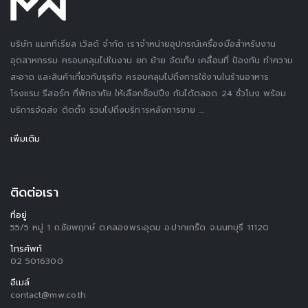
บริษัท แมททีเรียล เวิลด์ จำกัด เราจำหน่ายอุปกรณ์เครื่องมือสำหรับงาน
อุตสาหกรรม ครอบคลุมไปในงาน ยก ย้าย จัดเก็บ เคลื่อนที่ ป้องกัน ทำความ
สะอาด และสินค้าเกี่ยวกับธุรกิจ ครอบคลุมไปถึงการใช้งานในร้านอาหาร
โรงแรม รีสอร์ท ที่พักอาศัย ให้เลือกช็อปปิ้ง กันได้ตลอด 24 ชั่วโมง พร้อม
บริการจัดส่ง ติดตั้ง รวมไปถึงบริการหลังการขาย ....
เพิ่มเติม
ติดต่อเรา
ที่อยู่
55/5 หมู่ 1 ถ.ชัยพฤกษ์ ต.คลองพระอุดม อ.ปากเกร็ด จ.นนทบุรี 11120
โทรศัพท์
02 5016300
อีเมล์
contact@mw.co.th