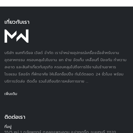
เกี่ยวกับเรา
บริษัท แมททีเรียล เวิลด์ จำกัด เราจำหน่ายอุปกรณ์เครื่องมือสำหรับงาน
อุตสาหกรรม ครอบคลุมไปในงาน ยก ย้าย จัดเก็บ เคลื่อนที่ ป้องกัน ทำความ
สะอาด และสินค้าเกี่ยวกับธุรกิจ ครอบคลุมไปถึงการใช้งานในร้านอาหาร
โรงแรม รีสอร์ท ที่พักอาศัย ให้เลือกช็อปปิ้ง กันได้ตลอด 24 ชั่วโมง พร้อม
บริการจัดส่ง ติดตั้ง รวมไปถึงบริการหลังการขาย ....
เพิ่มเติม
ติดต่อเรา
ที่อยู่
55/5 หมู่ 1 ถ.ชัยพฤกษ์ ต.คลองพระอุดม อ.ปากเกร็ด จ.นนทบุรี 11120