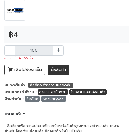
฿4
จำนวนขั้นต่ำ 100 ชิ้น
เพิ่มไปยังรถเข็น
ซื้อสินค้า
หมวดสินค้า :
ซีลล็อคเพื่อความปลอดภัย
ประเภทการใช้งาน :
อาคาร สำนักงาน
โรงงานและคลังสินค้า
ป้ายกำกับ :
ซีลล็อค
SecuritySeal
รายละเอียด
• ซีลล็อคเพื่อความปลอดภัยและป้องกันสินค้าสูญหายระหว่างขนส่ง เหมาะ
สำหรับล็อคตู้ขนส่งสินค้า ล็อคฝาถังน้ำมัน เป็นต้น